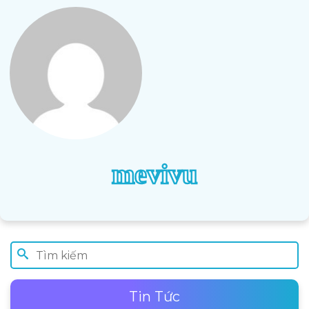
mevivu
Tin Tức