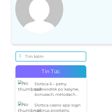
Tin Tức
Slottica 6 – pełny
przewodnik po kasynie,
bonusach, metodach
płatności i aplikacji
mobilnej
Slottica casino app login
– bonus powitalny,