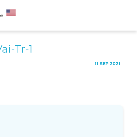
hệ
i-Tr-1
11
SEP 2021