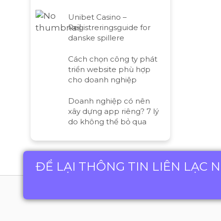
Unibet Casino –
Registreringsguide for
danske spillere
Cách chọn công ty phát
triển website phù hợp
cho doanh nghiệp
Doanh nghiệp có nên
xây dựng app riêng? 7 lý
do không thể bỏ qua
ĐỂ LẠI THÔNG TIN LIÊN LẠC 