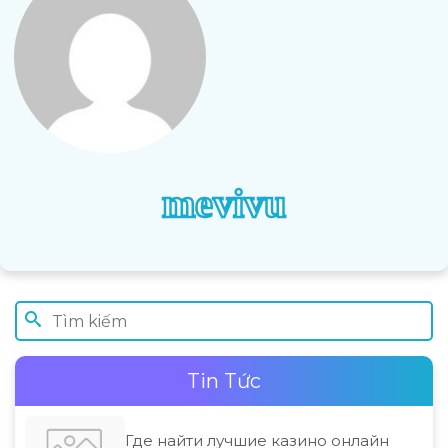
mevivu
Tin Tức
Где найти лучшие казино онлайн