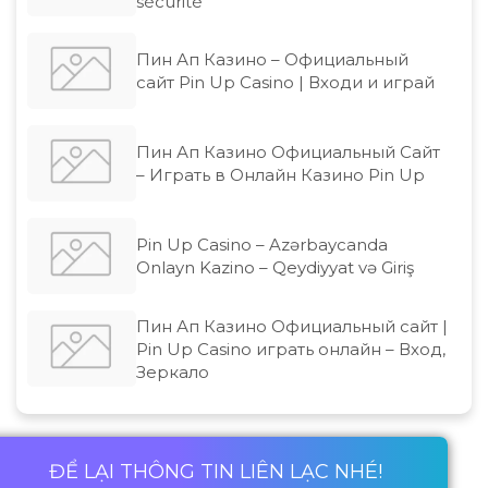
sécurité
Пин Ап Казино – Официальный
сайт Pin Up Casino | Входи и играй
Пин Ап Казино Официальный Сайт
– Играть в Онлайн Казино Pin Up
Pin Up Casino – Azərbaycanda
Onlayn Kazino – Qeydiyyat və Giriş
Пин Ап Казино Официальный сайт |
Pin Up Casino играть онлайн – Вход,
Зеркало
ĐỂ LẠI THÔNG TIN LIÊN LẠC NHÉ!