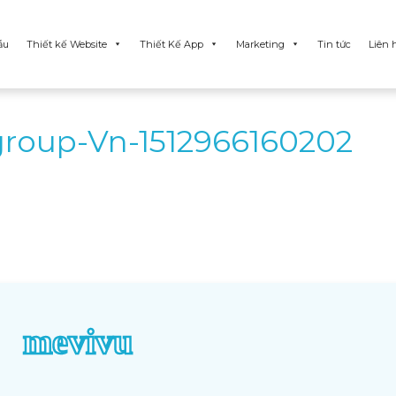
ẫu
Thiết kế Website
Thiết Kế App
Marketing
Tin tức
Liên 
roup-Vn-1512966160202
mevivu