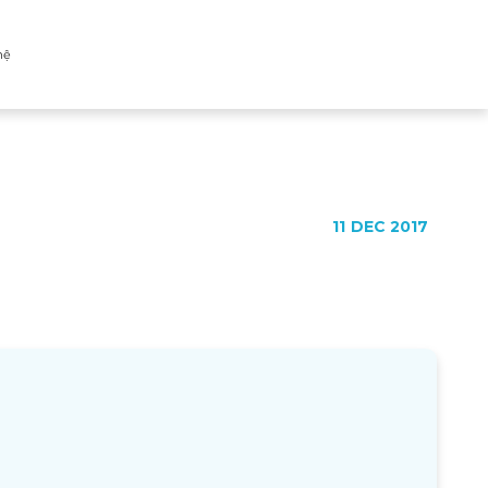
hệ
11
DEC 2017