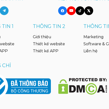
TIN 1
THÔNG TIN 2
THÔNG TI
u
Giới thiệu
Marketing
 website
Thiết kế website
Software & 
 APP
Thiết kế APP
Liên hệ
 CHỈ