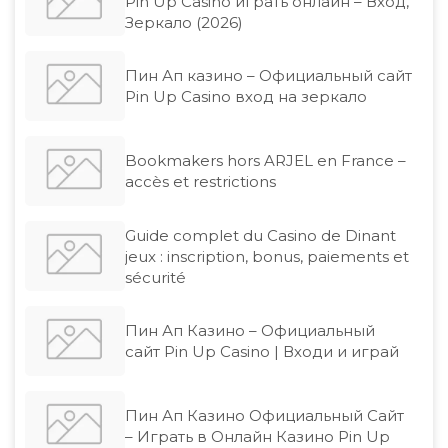
Pin Up Casino играть онлайн – Вход,
Зеркало (2026)
Пин Ап казино – Официальный сайт
Pin Up Casino вход на зеркало
Bookmakers hors ARJEL en France –
accès et restrictions
Guide complet du Casino de Dinant
jeux : inscription, bonus, paiements et
sécurité
Пин Ап Казино – Официальный
сайт Pin Up Casino | Входи и играй
Пин Ап Казино Официальный Сайт
– Играть в Онлайн Казино Pin Up