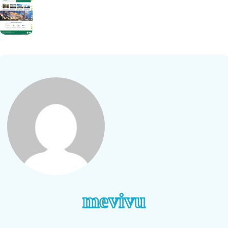
mevivu