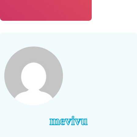
mevivu