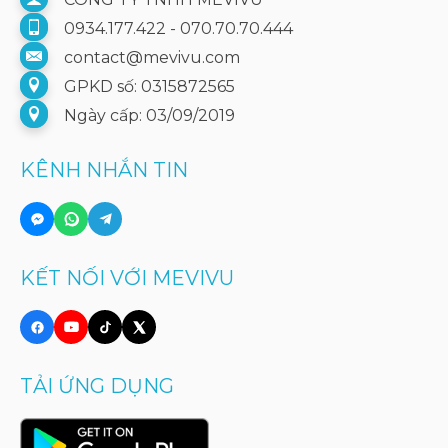
0934.177.422 - 070.70.70.444
contact@mevivu.com
GPKD số: 0315872565
Ngày cấp: 03/09/2019
KÊNH NHẮN TIN
KẾT NỐI VỚI MEVIVU
TẢI ỨNG DỤNG