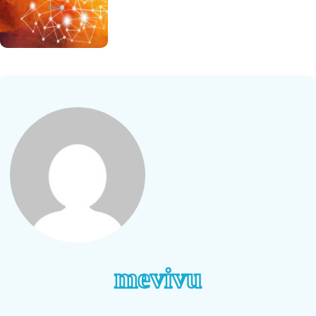
mevivu