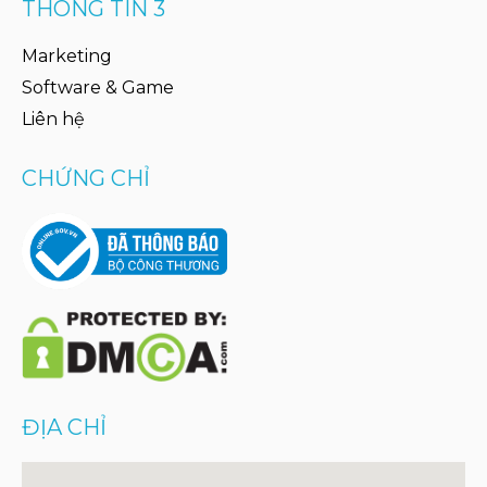
THÔNG TIN 3
Marketing
Software & Game
Liên hệ
CHỨNG CHỈ
ĐỊA CHỈ