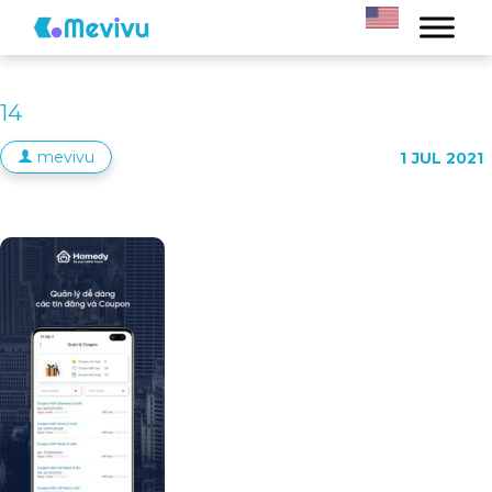
14
mevivu
1
JUL 2021