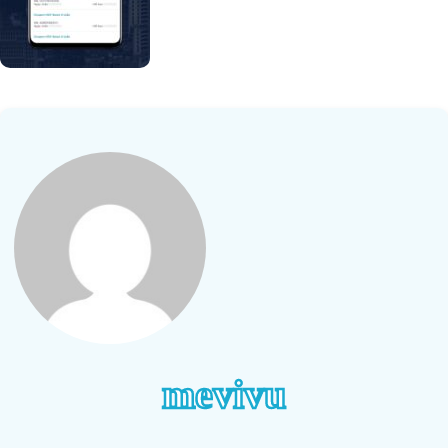
mevivu