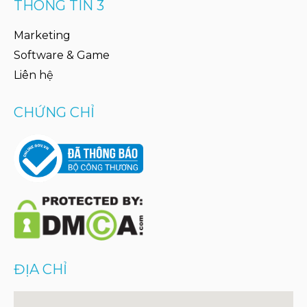
THÔNG TIN 3
Marketing
Software & Game
Liên hệ
CHỨNG CHỈ
ĐỊA CHỈ