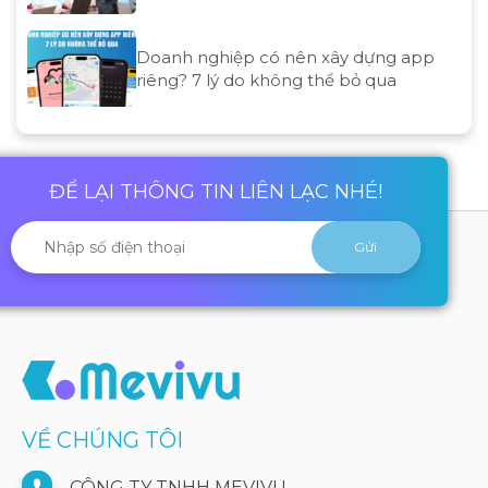
Doanh nghiệp có nên xây dựng app
riêng? 7 lý do không thể bỏ qua
ĐỂ LẠI THÔNG TIN LIÊN LẠC NHÉ!
VỀ CHÚNG TÔI
CÔNG TY TNHH MEVIVU