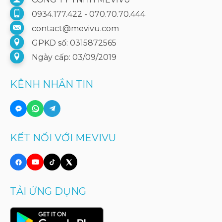
0934.177.422 - 070.70.70.444
contact@mevivu.com
GPKD số: 0315872565
Ngày cấp: 03/09/2019
KÊNH NHẮN TIN
KẾT NỐI VỚI MEVIVU
TẢI ỨNG DỤNG