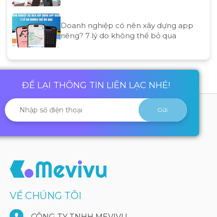
Doanh nghiệp có nên xây dựng app
riêng? 7 lý do không thể bỏ qua
ĐỂ LẠI THÔNG TIN LIÊN LẠC NHÉ!
VỀ CHÚNG TÔI
CÔNG TY TNHH MEVIVU