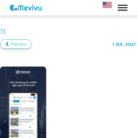
13
mevivu
1
JUL 2021