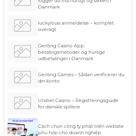
logger du ind hurtigt og sikkert i
Danmark
luckylouis anmeldelse – komplet
oversigt
Genting Casino App:
betalingsmetoder og hurtige
udbetalinger i Danmark
Genting Games – Sådan verificerer du
din konto
Unibet Casino – Registreringsguide
for danske spillere
Cách chọn công ty phát triển website
phù hợp cho doanh nghiệp