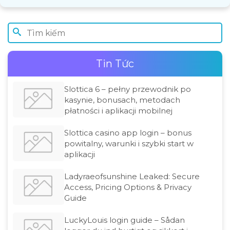
Tin Tức
Slottica 6 – pełny przewodnik po
kasynie, bonusach, metodach
płatności i aplikacji mobilnej
Slottica casino app login – bonus
powitalny, warunki i szybki start w
aplikacji
Ladyraeofsunshine Leaked: Secure
Access, Pricing Options & Privacy
Guide
LuckyLouis login guide – Sådan