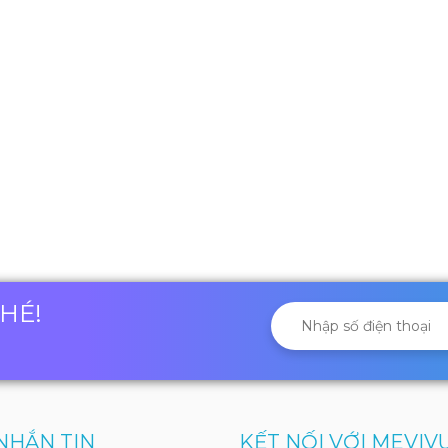
NHÉ!
NHẮN TIN
KẾT NỐI VỚI MEVIV