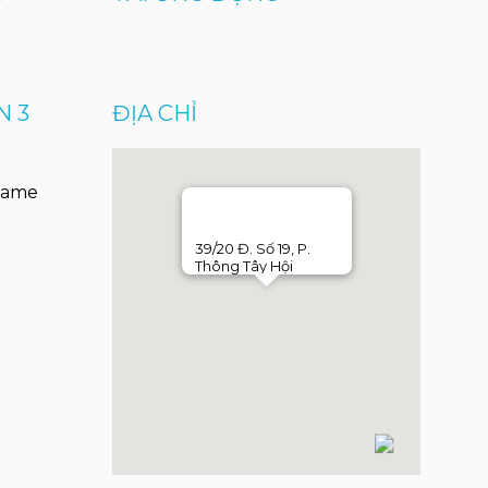
N 3
ĐỊA CHỈ
Game
39/20 Đ. Số 19, P.
Thông Tây Hội