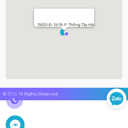
39/20 Đ. Số 19, P. Thông Tây Hội
© 2026 All Rights Reserved.