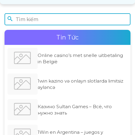
Tin Tức
Online casino’s met snelle uitbetaling
in België
1win kazino və onlayn slotlarda limitsiz
əyləncə
Казино Sultan Games – Всё, что
нужно знать
1Win en Argentina – juegos y