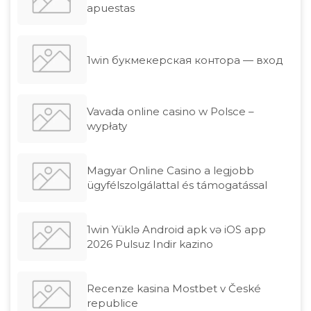
apuestas
1win букмекерская контора — вход
Vavada online casino w Polsce –
wypłaty
Magyar Online Casino a legjobb
ügyfélszolgálattal és támogatással
1win Yüklə Android apk və iOS app
2026 Pulsuz Indir kazino
Recenze kasina Mostbet v České
republice