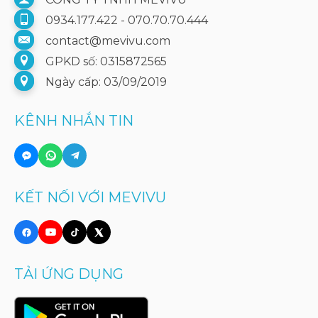
0934.177.422 - 070.70.70.444
contact@mevivu.com
GPKD số: 0315872565
Ngày cấp: 03/09/2019
KÊNH NHẮN TIN
KẾT NỐI VỚI MEVIVU
TẢI ỨNG DỤNG