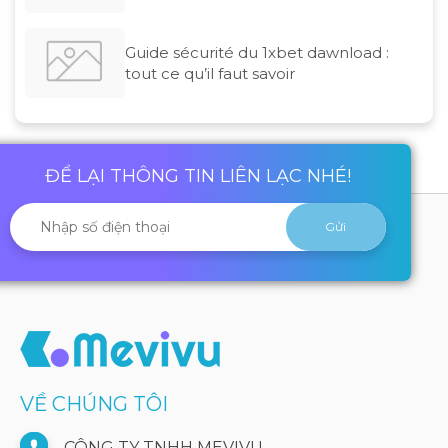
Guide sécurité du 1xbet dawnload :
tout ce qu’il faut savoir
ĐỂ LẠI THÔNG TIN LIÊN LẠC NHÉ!
VỀ CHÚNG TÔI
CÔNG TY TNHH MEVIVU