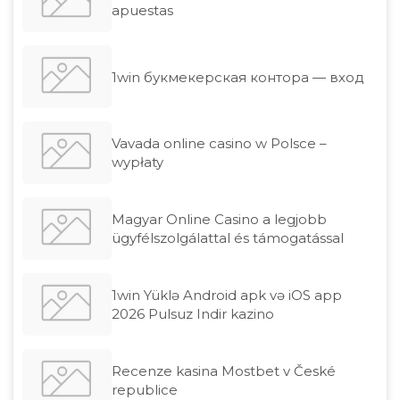
apuestas
1win букмекерская контора — вход
Vavada online casino w Polsce –
wypłaty
Magyar Online Casino a legjobb
ügyfélszolgálattal és támogatással
1win Yüklə Android apk və iOS app
2026 Pulsuz Indir kazino
Recenze kasina Mostbet v České
republice