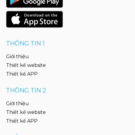
THÔNG TIN 1
Giới thiệu
Thiết kế website
Thiết kế APP
THÔNG TIN 2
Giới thiệu
Thiết kế website
Thiết kế APP