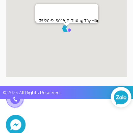
39/20 Đ. Số 19, P. Thông Tây Hội
© 2026 All Rights Reserved.