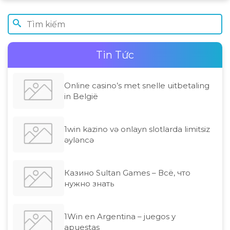
Tin Tức
Online casino’s met snelle uitbetaling
in België
1win kazino və onlayn slotlarda limitsiz
əyləncə
Казино Sultan Games – Всё, что
нужно знать
1Win en Argentina – juegos y
apuestas