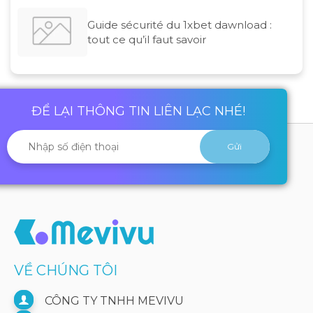
Guide sécurité du 1xbet dawnload :
tout ce qu’il faut savoir
ĐỂ LẠI THÔNG TIN LIÊN LẠC NHÉ!
VỀ CHÚNG TÔI
CÔNG TY TNHH MEVIVU