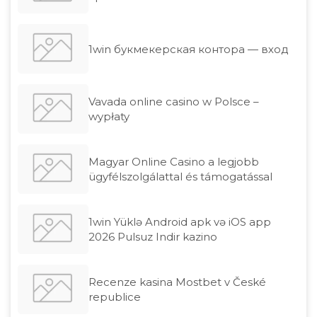
1win букмекерская контора — вход
Vavada online casino w Polsce –
wypłaty
Magyar Online Casino a legjobb
ügyfélszolgálattal és támogatással
1win Yüklə Android apk və iOS app
2026 Pulsuz Indir kazino
Recenze kasina Mostbet v České
republice