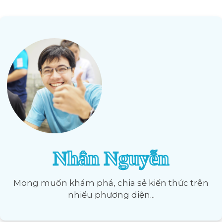
Nhân Nguyễn
Mong muốn khám phá, chia sẻ kiến thức trên
nhiều phương diện...