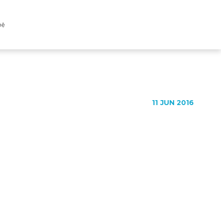
hệ
11
JUN 2016