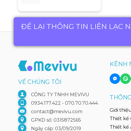
ĐỂ LẠI THÔNG TIN LIÊN LẠC 
KÊNH 
VỀ CHÚNG TÔI
CÔNG TY TNHH MEVIVU
THÔNG 
0934.177.422 - 070.70.70.444
Giới thiệ
contact@mevivu.com
Thiết kế
GPKD số: 0315872565
Thiết kế
Ngày cấp: 03/09/2019