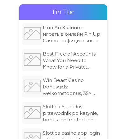
Tin Tức
Пин Ап Казино –
играть в онлайн Pin Up
Casino – официальный
сайт
Best Free of Accounts:
What You Need to
Know for a Private,
Tempting Experience
Win Beast Casino
bonusgids:
welkomstbonus, 35×
inzetvereiste en meer
voor Nederlandse
Slottica 6 – pełny
spelers
przewodnik po kasynie,
bonusach, metodach
płatności i aplikacji
mobilnej
Slottica casino app login