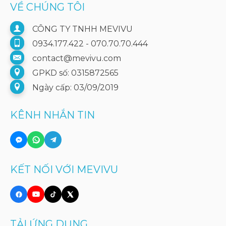
VỀ CHÚNG TÔI
CÔNG TY TNHH MEVIVU
0934.177.422 - 070.70.70.444
contact@mevivu.com
GPKD số: 0315872565
Ngày cấp: 03/09/2019
KÊNH NHẮN TIN
KẾT NỐI VỚI MEVIVU
TẢI ỨNG DỤNG