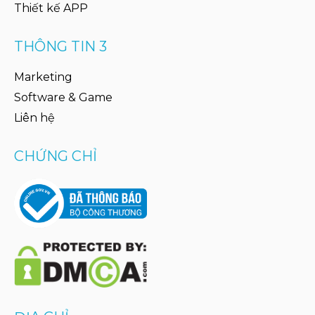
Thiết kế APP
THÔNG TIN 3
Marketing
Software & Game
Liên hệ
CHỨNG CHỈ