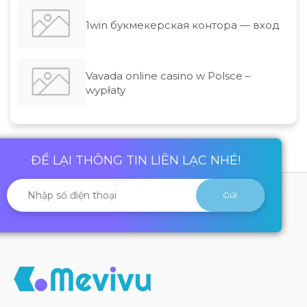
1win букмекерская контора — вход
Vavada online casino w Polsce –
wypłaty
ĐỂ LẠI THÔNG TIN LIÊN LẠC NHÉ!