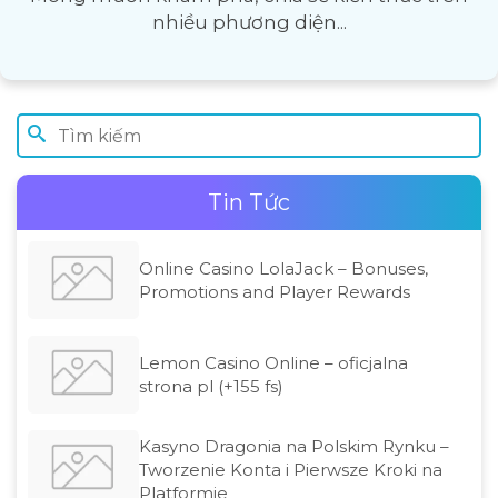
nhiều phương diện...
Tin Tức
Online Casino LolaJack – Bonuses,
Promotions and Player Rewards
Lemon Casino Online – oficjalna
strona pl (+155 fs)
Kasyno Dragonia na Polskim Rynku –
Tworzenie Konta i Pierwsze Kroki na
Platformie