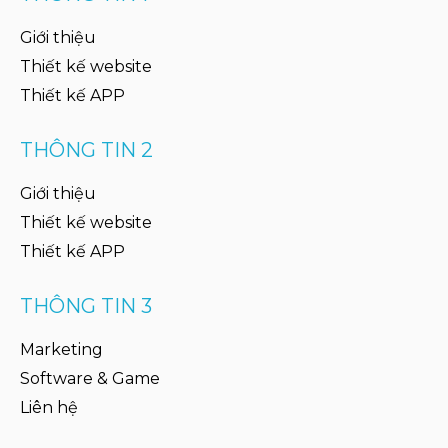
Giới thiệu
Thiết kế website
Thiết kế APP
THÔNG TIN 2
Giới thiệu
Thiết kế website
Thiết kế APP
THÔNG TIN 3
Marketing
Software & Game
Liên hệ