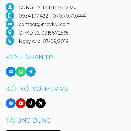
CÔNG TY TNHH MEVIVU
0934.177.422 - 070.70.70.444
contact@mevivu.com
GPKD số: 0315872565
Ngày cấp: 03/09/2019
KÊNH NHẮN TIN
KẾT NỐI VỚI MEVIVU
TẢI ỨNG DỤNG