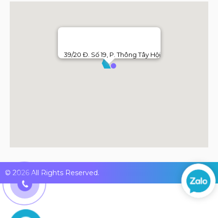
39/20 Đ. Số 19, P. Thông Tây Hội
© 2026 All Rights Reserved.