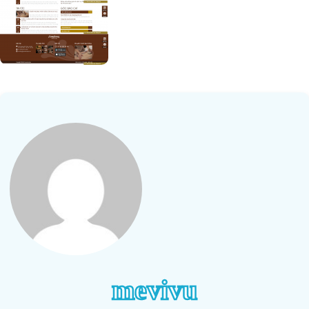
mevivu