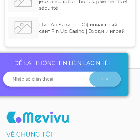
jeux : inscription, bonus, paiements et
sécurité
Пин Ап Казино – Официальный
сайт Pin Up Casino | Входи и играй
ĐỂ LẠI THÔNG TIN LIÊN LẠC NHÉ!
VỀ CHÚNG TÔI