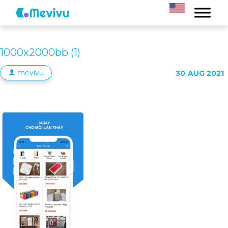
1000x2000bb (1)
mevivu
30
AUG 2021