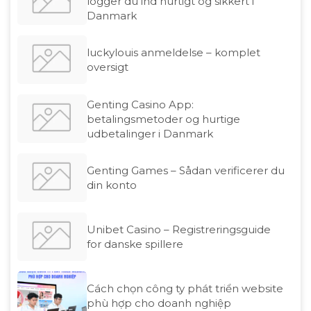
logger du ind hurtigt og sikkert i
Danmark
luckylouis anmeldelse – komplet
oversigt
Genting Casino App:
betalingsmetoder og hurtige
udbetalinger i Danmark
Genting Games – Sådan verificerer du
din konto
Unibet Casino – Registreringsguide
for danske spillere
Cách chọn công ty phát triển website
phù hợp cho doanh nghiệp