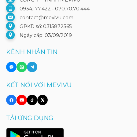
0934.177.422 - 070.70.70.444
contact@mevivu.com
GPKD số: 0315872565
Ngày cấp: 03/09/2019
KÊNH NHẮN TIN
KẾT NỐI VỚI MEVIVU
TẢI ỨNG DỤNG