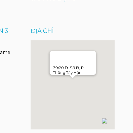
N 3
ĐỊA CHỈ
Game
39/20 Đ. Số 19, P.
Thông Tây Hội