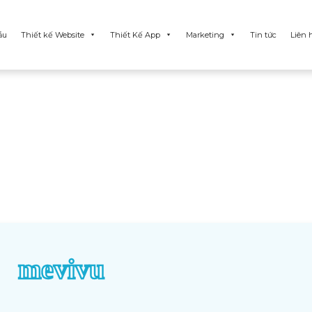
ẫu
Thiết kế Website
Thiết Kế App
Marketing
Tin tức
Liên 
mevivu