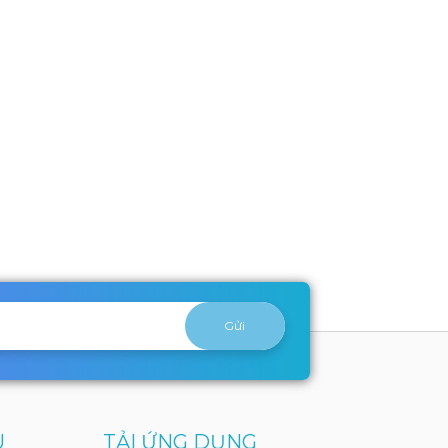
U
TẢI ỨNG DỤNG