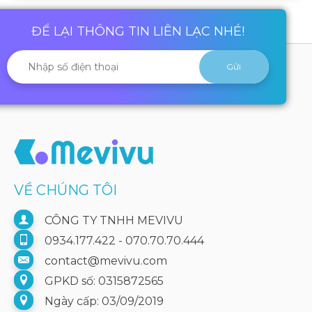
ĐỂ LẠI THÔNG TIN LIÊN LẠC NHÉ!
VỀ CHÚNG TÔI
CÔNG TY TNHH MEVIVU
0934.177.422 - 070.70.70.444
contact@mevivu.com
GPKD số: 0315872565
Ngày cấp: 03/09/2019