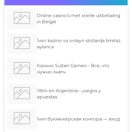
Online casino’s met snelle uitbetaling
in België
1win kazino və onlayn slotlarda limitsiz
əyləncə
Казино Sultan Games – Всё, что
нужно знать
1Win en Argentina – juegos y
apuestas
1win букмекерская контора — вход