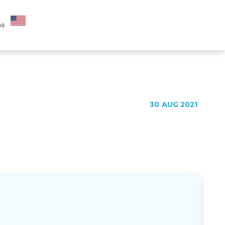
hệ
30
AUG 2021