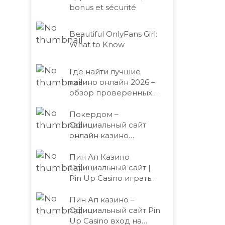
bonus et sécurité
Beautiful OnlyFans Girl:
What to Know
Где найти лучшие
казино онлайн 2026 –
обзор проверенных
сайтов
Покердом –
Официальный сайт
онлайн казино
Pokerdom
Пин Ап Казино
Официальный сайт |
Pin Up Casino играть
онлайн – Вход,
Зеркало (2026)
Пин Ап казино –
Официальный сайт Pin
Up Casino вход на