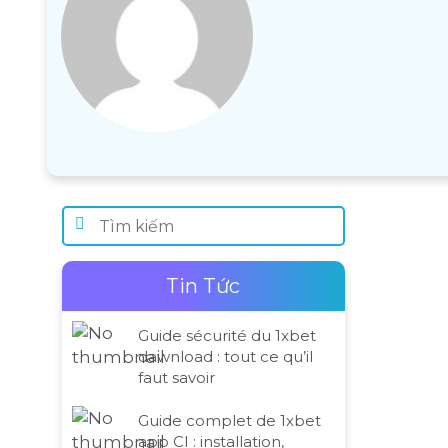
Tin Tức
Guide sécurité du 1xbet
dawnload : tout ce qu’il
faut savoir
Guide complet de 1xbet
app CI : installation,