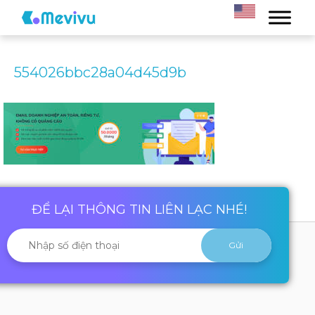
554026bbc28a04d45d9b
ĐỂ LẠI THÔNG TIN LIÊN LẠC NHÉ!