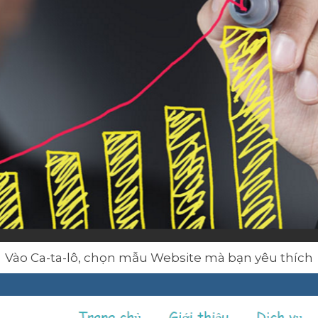
Vào Ca-ta-lô, chọn mẫu Website mà bạn yêu thích