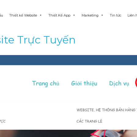
ẫu
Thiết kế Website
Thiết Kế App
Marketing
Tin tức
Liên 
ite Trực Tuyến