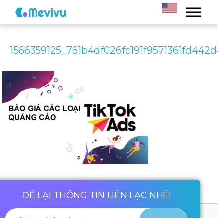
1566359125_761b4df026fc191f9571361fd442
ĐỂ LẠI THÔNG TIN LIÊN LẠC NHÉ!