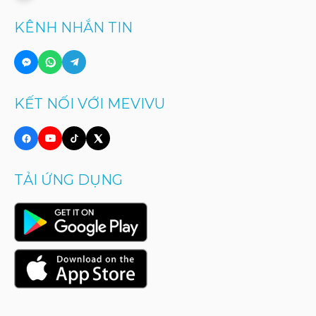
KÊNH NHẮN TIN
KẾT NỐI VỚI MEVIVU
TẢI ỨNG DỤNG