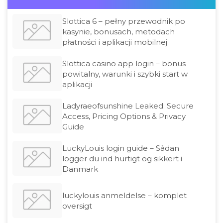
Slottica 6 – pełny przewodnik po
kasynie, bonusach, metodach
płatności i aplikacji mobilnej
Slottica casino app login – bonus
powitalny, warunki i szybki start w
aplikacji
Ladyraeofsunshine Leaked: Secure
Access, Pricing Options & Privacy
Guide
LuckyLouis login guide – Sådan
logger du ind hurtigt og sikkert i
Danmark
luckylouis anmeldelse – komplet
oversigt