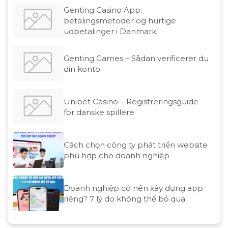
Genting Casino App:
betalingsmetoder og hurtige
udbetalinger i Danmark
Genting Games – Sådan verificerer du
din konto
Unibet Casino – Registreringsguide
for danske spillere
Cách chọn công ty phát triển website
phù hợp cho doanh nghiệp
Doanh nghiệp có nên xây dựng app
riêng? 7 lý do không thể bỏ qua