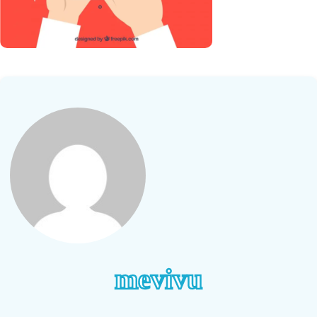
mevivu