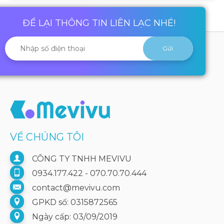
ĐỂ LẠI THÔNG TIN LIÊN LẠC NHÉ!
VỀ CHÚNG TÔI
CÔNG TY TNHH MEVIVU
0934.177.422 - 070.70.70.444
contact@mevivu.com
GPKD số: 0315872565
Ngày cấp: 03/09/2019