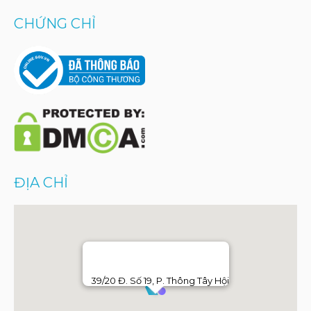
CHỨNG CHỈ
ĐỊA CHỈ
39/20 Đ. Số 19, P. Thông Tây Hội