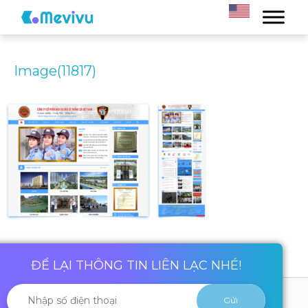
Image(11817)
ĐỂ LẠI THÔNG TIN LIÊN LẠC NHÉ!