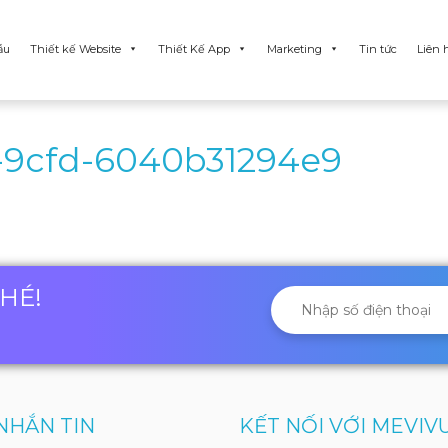
ẫu
Thiết kế Website
Thiết Kế App
Marketing
Tin tức
Liên 
-9cfd-6040b31294e9
NHÉ!
NHẮN TIN
KẾT NỐI VỚI MEVIV