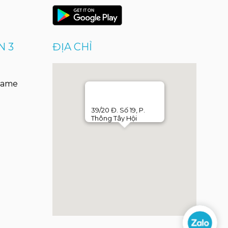
N 3
ĐỊA CHỈ
Game
39/20 Đ. Số 19, P.
Thông Tây Hội