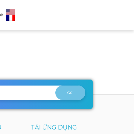
hệ
U
TẢI ỨNG DỤNG