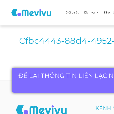
Giới thiệu
Dịch vụ
Kho m
Cfbc4443-88d4-4952
ĐỂ LẠI THÔNG TIN LIÊN LẠC 
KÊNH 