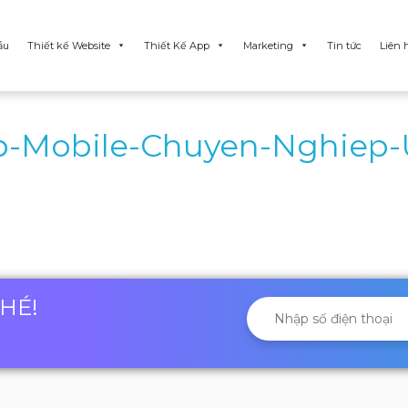
ẫu
Thiết kế Website
Thiết Kế App
Marketing
Tin tức
Liên 
p-Mobile-Chuyen-Nghiep-
NHÉ!