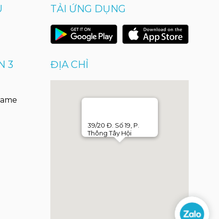
U
TẢI ỨNG DỤNG
N 3
ĐỊA CHỈ
Game
39/20 Đ. Số 19, P.
Thông Tây Hội