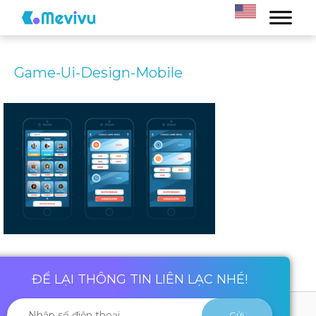
Game-Ui-Design-Mobile
ĐỂ LẠI THÔNG TIN LIÊN LẠC NHÉ!